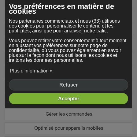
Paramètres SEO produit
Vos préférences en matière de
cookies
Copier les produits
Nos partenaires commerciaux et nous (33) utilisons
des cookies pour personnaliser le contenu et les
Modifier le bon de commande
publicités, ainsi que pour analyser notre trafic.
Vous pouvez retirer votre consentement à tout moment
Filtres et Tri
en ajustant vos préférences sur notre page de
confidentialité, où vous pouvez également en savoir
plus sur la façon dont nous utilisons les cookies et
Filtres produit
traitons les données personnelles.
Plus d'information »
Champs supplémentaires de produit
Refuser
Système Compte client
Accepter
Gestion des stocks
Gérer les commandes
Optimisé pour appareils mobiles