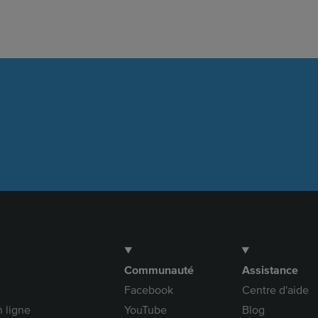
e
t
T
k
b
a
u
e
o
g
b
d
o
r
e
I
k
a
n
m
Communauté
Assistance
Facebook
Centre d'aide
 ligne
YouTube
Blog