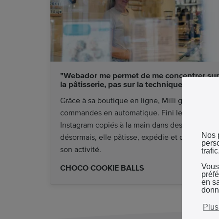
"Webador me permet de me concentrer sur
la pâtisserie, pas sur la technique"
Grâce à sa boutique en ligne, Milli gère ses
commandes en automatique. Fini les DMs
Instagram copiés à la main dans des tableurs :
Nos 
désormais, elle pâtisse, expédie et développe
perso
son activité.
trafic
Vous
CHOCO COOKIE BALLS
préf
en sa
donn
Plus