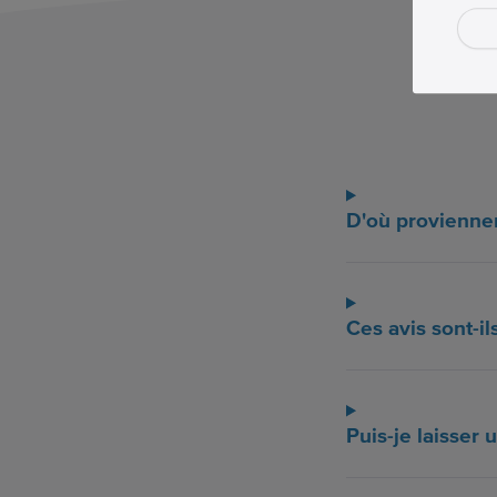
D'où proviennen
Ces avis sont-il
Puis-je laisser u