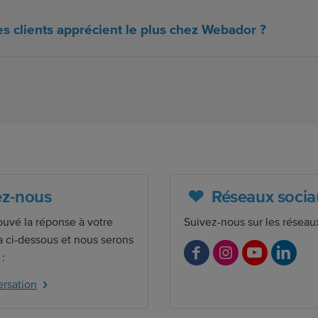
es clients apprécient le plus chez Webador ?
z-nous
Réseaux socia
ouvé la réponse à votre
Suivez-nous sur les réseaux
a ci-dessous et nous serons
 :
F
I
Y
L
a
n
o
i
rsation
c
s
u
n