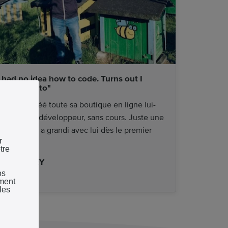
I had no idea how to code. Turns out I
idn't need to"
tephan a créé toute sa boutique en ligne lui-
ême. Sans développeur, sans cours. Juste une
outique qui a grandi avec lui dès le premier
r
ur.
tre
URE HONEY
os
ement
les