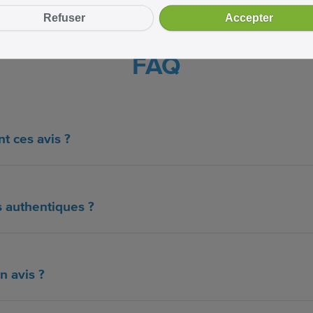
Refuser
Accepter
FAQ
t ces avis ?
s authentiques ?
n avis ?