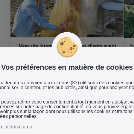
"Mon site internet convainc les clients avant
"
même que je les appelle"
d
Les couples internationaux découvrent le
S
Vos préférences en matière de cookies
portfolio de Natalia et réservent en toute
m
confiance. Son site inspire la confiance qu’elle
b
partenaires commerciaux et nous (33) utilisons des cookies pou
ne peut pas créer en personne.
jo
nnaliser le contenu et les publicités, ainsi que pour analyser no
.
WEDDINGS BY NATALIA
P
 pouvez retirer votre consentement à tout moment en ajustant v
érences sur notre page de confidentialité, où vous pouvez égal
voir plus sur la façon dont nous utilisons les cookies et traitons 
ées personnelles.
 d'information »