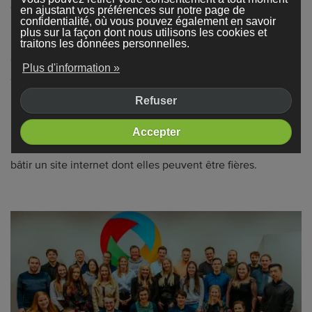
d'aide disponibles en plusieurs langues.
en ajustant vos préférences sur notre page de
confidentialité, où vous pouvez également en savoir
plus sur la façon dont nous utilisons les cookies et
traitons les données personnelles.
Grâce à cette croissance rapide, nous avons déjà
Plus d'information »
accompagné plus de 352 000 entrepreneurs à travers le
monde pour booster leur visibilité en ligne. Notre
Refuser
plateforme est désormais disponible dans plus de 11
langues. Chaque jour, notre équipe de plus de 50
Accepter
passionnés se mobilise pour aider les petites entreprises à
bâtir un site internet dont elles peuvent être fières.