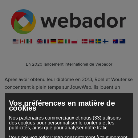
En 2020 lancement international de Webador
Après avoir obtenu leur diplôme en 2013, Roel et Wouter se
concentrent à plein temps sur JouwWeb. Ils louent un
bureau dans le quartier animé du Strijp-S à Eindhoven,
Vos préférences en matière de
embauchent leurs premiers employés... et devinez quoi ?
cookies
L'entreprise étudiante se développe rapidement pour
devenir un outil de créaton de sites internet au succès
Nos partenaires commerciaux et nous (33) utilisons
des cookies pour personnaliser le contenu et les
international. En 2020, JouwWeb présente sa soeur :
publicités, ainsi que pour analyser notre trafic.
Webador avec pour objectif de rendre l'outil et le centre
Vous pouvez retirer votre consentement à tout moment