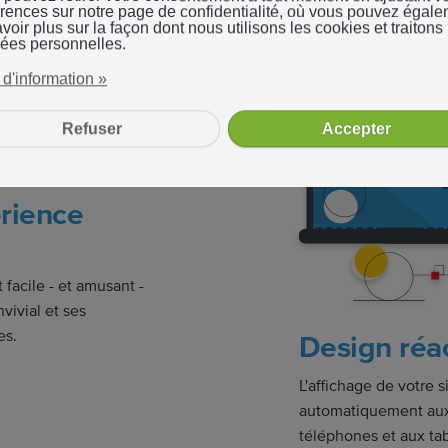
érences sur notre page de confidentialité, où vous pouvez égal
voir plus sur la façon dont nous utilisons les cookies et traitons 
ées personnelles.
 d'information »
Refuser
Accepter
rience
 facile - et amusant -
vivial et ses
es.
Design réac
L'affichage de votre s
automatiquement aux
téléphones et aux tab