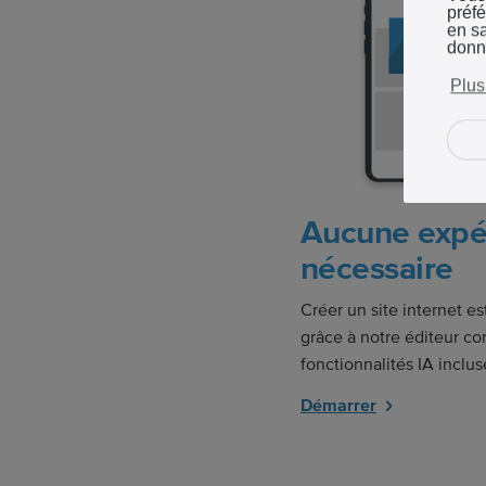
préf
en sa
donn
Plus
Aucune expé
nécessaire
Créer un site internet est
grâce à notre éditeur con
fonctionnalités IA inclus
Démarrer