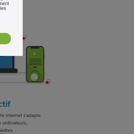
ement
les
tif
ite internet s'adapte
 ordinateurs,
lettes