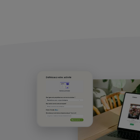
Définissez votre activité
Contenu pré-rempli
Quel genre de projet êtes-vous en train de réaliser ?
Quel est le nom de votre entreprise?
Situé à Canada
Éditer
Qu’est-ce qui rend votre entreprise unique ?
(facultatif)
Étape suivante