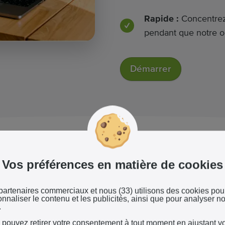
Rapide :
Concentrez-
pendant que notre out
Démarrer
Vos préférences en matière de cookies
t vous avez besoin pour votr
partenaires commerciaux et nous (33) utilisons des cookies pou
nnaliser le contenu et les publicités, ainsi que pour analyser no
.
 pouvez retirer votre consentement à tout moment en ajustant v